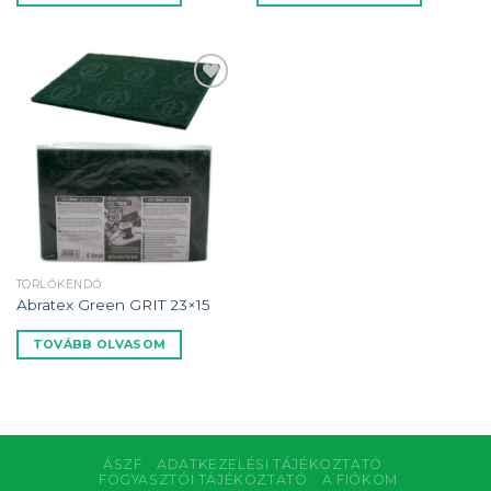
Kedvencekhez
TÖRLŐKENDŐ
Abratex Green GRIT 23×15
TOVÁBB OLVASOM
ÁSZF
ADATKEZELÉSI TÁJÉKOZTATÓ
FOGYASZTÓI TÁJÉKOZTATÓ
A FIÓKOM