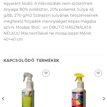
egyaránt kiváló. A mikroszálak nem szöszölnek.
Anyaga: 80% poliészter, 20% poliamid. Súlya: 45
g/db, 270 g/m2 Szárazon súlyának hétszeresének
megfelelő folyadék mennyiséget képes magába
szívni. Mosása: 95oC -on ÖBLÍTŐ HASZNÁLATA
NÉLKÜL! Más textíliával ne mossa össze! Méret:
40×40 cm
KAPCSOLÓDÓ TERMÉKEK
Kedvencekhez
Kedvencekhez