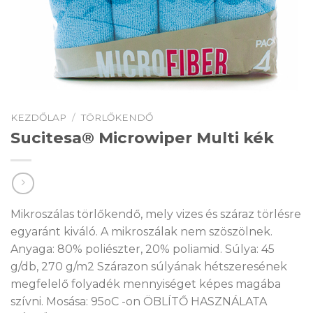
KEZDŐLAP
/
TÖRLŐKENDŐ
Sucitesa® Microwiper Multi kék
Mikroszálas törlőkendő, mely vizes és száraz törlésre
egyaránt kiváló. A mikroszálak nem szöszölnek.
Anyaga: 80% poliészter, 20% poliamid. Súlya: 45
g/db, 270 g/m2 Szárazon súlyának hétszeresének
megfelelő folyadék mennyiséget képes magába
szívni. Mosása: 95oC -on ÖBLÍTŐ HASZNÁLATA