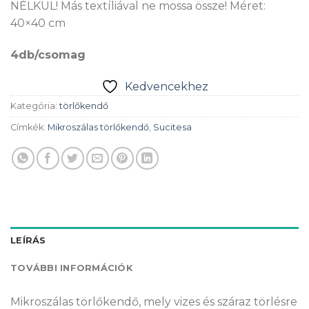
NÉLKÜL! Más textíliával ne mossa össze! Méret:
40×40 cm
4db/csomag
Kedvencekhez
Kategória:
törlőkendő
Címkék:
Mikroszálas törlőkendő
,
Sucitesa
LEÍRÁS
TOVÁBBI INFORMÁCIÓK
Mikroszálas törlőkendő, mely vizes és száraz törlésre