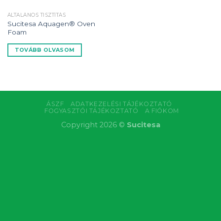
ÁLTALÁNOS TISZTÍTÁS
Sucitesa Aquagen® Oven
Foam
TOVÁBB OLVASOM
ÁSZF
ADATKEZELÉSI TÁJÉKOZTATÓ
FOGYASZTÓI TÁJÉKOZTATÓ
A FIÓKOM
Copyright 2026 ©
Sucitesa