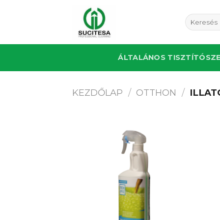
Skip
to
Keresés
a
content
következő
ÁLTALÁNOS TISZTÍTÓSZ
KEZDŐLAP
/
OTTHON
/
ILLAT
Kedvencekhez