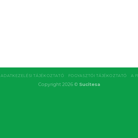
ADATKEZELÉSI TÁJÉKOZTATÓ
FOGYASZTÓI TÁJÉKOZTATÓ
A 
Copyright 2026 ©
Sucitesa