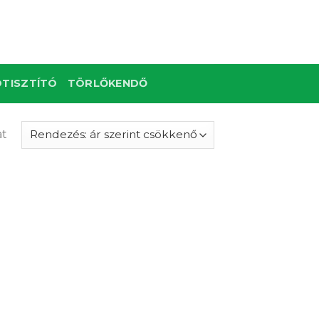
TISZTÍTÓ
TÖRLŐKENDŐ
at