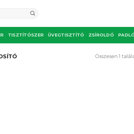
re:
ER
TISZTÍTÓSZER
ÜVEGTISZTÍTÓ
ZSÍROLDÓ
PADLÓ
OSÍTÓ
Összesen 1 talál