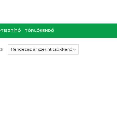
TISZTÍTÓ
TÖRLŐKENDŐ
ts
hez