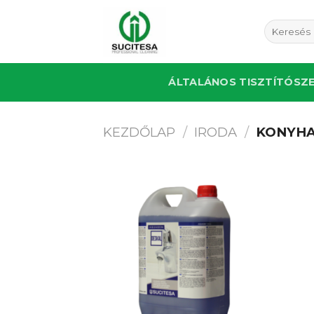
Skip
to
Keresés
a
content
következő
ÁLTALÁNOS TISZTÍTÓSZ
KEZDŐLAP
/
IRODA
/
KONYH
Kedvencekhez