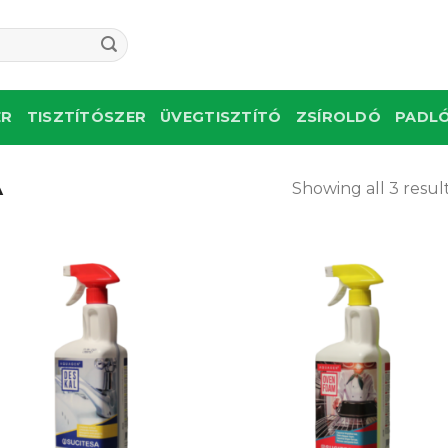
re:
ER
TISZTÍTÓSZER
ÜVEGTISZTÍTÓ
ZSÍROLDÓ
PADLÓ
A
Showing all 3 resul
Kedvencekhez
Kedvencek