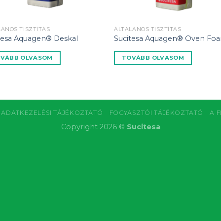
LÁNOS TISZTÍTÁS
ÁLTALÁNOS TISZTÍTÁS
tesa Aquagen® Deskal
Sucitesa Aquagen® Oven Fo
VÁBB OLVASOM
TOVÁBB OLVASOM
ADATKEZELÉSI TÁJÉKOZTATÓ
FOGYASZTÓI TÁJÉKOZTATÓ
A 
Copyright 2026 ©
Sucitesa