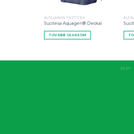
ÁLTALÁNOS TISZTÍTÁS
ÁLTA
Sucitesa Aquagen® Deskal
Suci
TOVÁBB OLVASOM
TO
ÁSZF