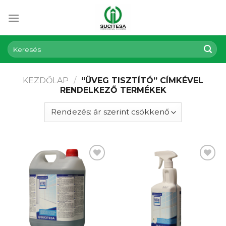
Skip
to
content
Keresés
a
következőre:
KEZDŐLAP
/
“ÜVEG TISZTÍTÓ” CÍMKÉVEL
RENDELKEZŐ TERMÉKEK
Kedvencekhez
Kedvencekhez