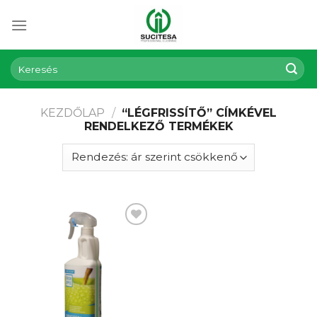
Skip
to
content
Keresés
a
következőre:
KEZDŐLAP
/
“LÉGFRISSÍTŐ” CÍMKÉVEL
RENDELKEZŐ TERMÉKEK
Kedvencekhez