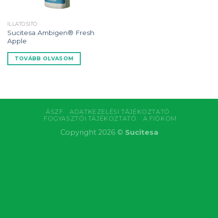
ILLATOSÍTÓ
Sucitesa Ambigen® Fresh
Apple
TOVÁBB OLVASOM
ÁSZF
ADATKEZELÉSI TÁJÉKOZTATÓ
FOGYASZTÓI TÁJÉKOZTATÓ
A FIÓKOM
Copyright 2026 ©
Sucitesa